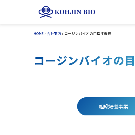
Skip
HOME
›
会社案内
›
コージンバイオの目指す未来
to
content
コージンバイオの
組織培養事業