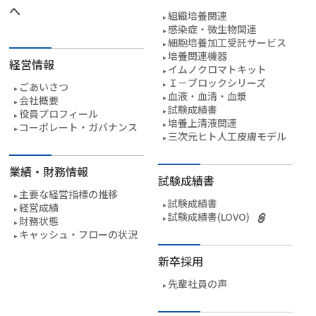
へ
組織培養関連
感染症・微生物関連
細胞培養加工受託サービス
培養関連機器
経営情報
イムノクロマトキット
Ｉ－ブロックシリーズ
ごあいさつ
血液・血清・血漿
会社概要
試験成績書
役員プロフィール
培養上清液関連
コーポレート・ガバナンス
三次元ヒト人工皮膚モデル
業績・財務情報
試験成績書
主要な経営指標の推移
試験成績書
経営成績
試験成績書(LOVO)
財務状態
キャッシュ・フローの状況
新卒採用
先輩社員の声