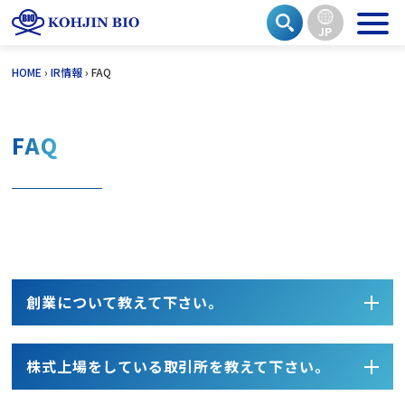
JP
Skip
HOME
›
IR情報
›
FAQ
to
content
FAQ
創業について教えて下さい。
開閉す
株式上場をしている取引所を教えて下さい。
開閉す