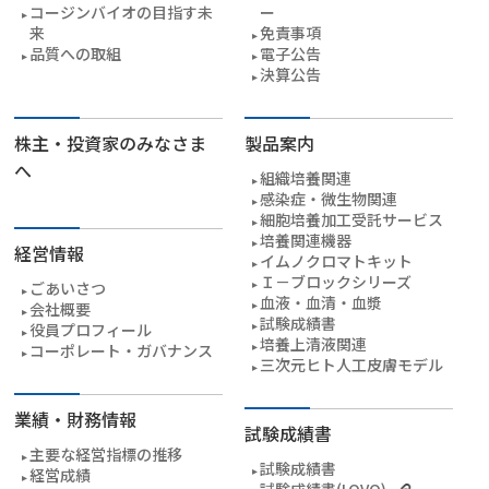
コージンバイオの目指す未
ー
来
免責事項
品質への取組
電子公告
決算公告
株主・投資家のみなさま
製品案内
へ
組織培養関連
感染症・微生物関連
細胞培養加工受託サービス
培養関連機器
経営情報
イムノクロマトキット
Ｉ－ブロックシリーズ
ごあいさつ
血液・血清・血漿
会社概要
試験成績書
役員プロフィール
培養上清液関連
コーポレート・ガバナンス
三次元ヒト人工皮膚モデル
業績・財務情報
試験成績書
主要な経営指標の推移
試験成績書
経営成績
試験成績書(LOVO)