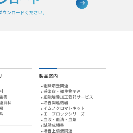
ダウンロードください。
リ
製品案内
組織培養関連
料
感染症・微生物関連
告書
細胞培養加工受託サービス
連資料
培養関連機器
報
イムノクロマトキット
料
Ｉ－ブロックシリーズ
血液・血清・血漿
試験成績書
培養上清液関連