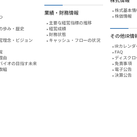
株式情報
株式基本情
業績・財務情報
株価情報
つ
主要な経営指標の推移
の歩み・歴史
経営成績
財務状態
その他IR情
営理念・ビジョン
キャッシュ・フローの状況
IRカレンダ
覧
FAQ
理由
ディスクロ
バイオの目指す未来
免責事項
取組
電子公告
決算公告