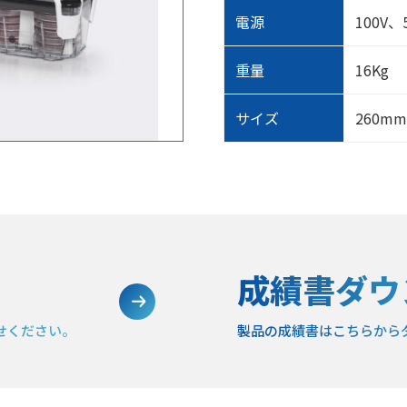
電源
100V、
重量
16Kg
サイズ
260mm
成績書ダウ
せください。
製品の成績書は
こちらから