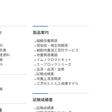
リ
製品案内
組織培養関連
料
感染症・微生物関連
告書
細胞培養加工受託サービス
連資料
培養関連機器
報
イムノクロマトキット
料
Ｉ－ブロックシリーズ
血液・血清・血漿
試験成績書
培養上清液関連
三次元ヒト人工皮膚モデル
報
試験成績書
試験成績書
報