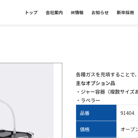
トップ
会社案内
IR情報
お知らせ
新卒採用
各種ガスを充填することで
主なオプション品
・ジャー容器（複数サイズ
・ラベラー
品番
91404
価格
オープ