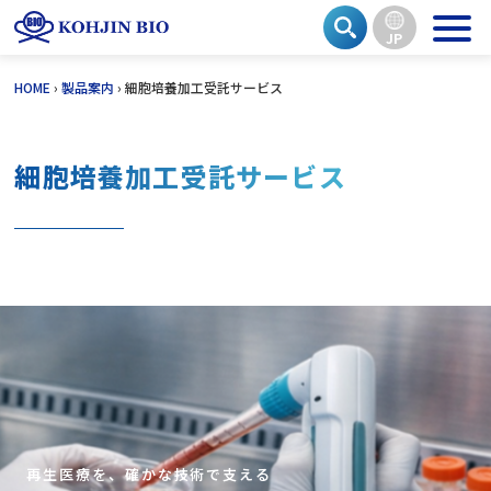
JP
Skip
HOME
›
製品案内
›
細胞培養加工受託サービス
to
content
細胞培養加工受託サービス
再生医療を、確かな技術で支える