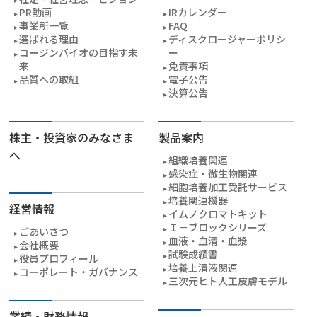
PR動画
IRカレンダー
事業所一覧
FAQ
選ばれる理由
ディスクロージャーポリシ
コージンバイオの目指す未
ー
来
免責事項
品質への取組
電子公告
決算公告
株主・投資家のみなさま
製品案内
へ
組織培養関連
感染症・微生物関連
細胞培養加工受託サービス
培養関連機器
経営情報
イムノクロマトキット
Ｉ－ブロックシリーズ
ごあいさつ
血液・血清・血漿
会社概要
試験成績書
役員プロフィール
培養上清液関連
コーポレート・ガバナンス
三次元ヒト人工皮膚モデル
業績・財務情報