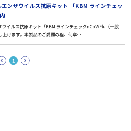
ルエンザウイルス抗原キット 「KBM ラインチェッ
案内
ウイルス抗原キット「KBM ラインチェックnCoV/Flu（一般
し上げます。本製品のご愛顧の程、何卒…
igate_before
1
navigate_next
前
次
へ
へ