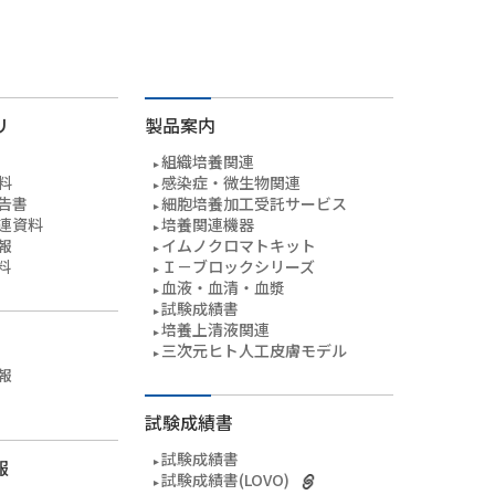
リ
製品案内
組織培養関連
料
感染症・微生物関連
告書
細胞培養加工受託サービス
連資料
培養関連機器
報
イムノクロマトキット
料
Ｉ－ブロックシリーズ
血液・血清・血漿
試験成績書
培養上清液関連
三次元ヒト人工皮膚モデル
報
試験成績書
試験成績書
報
試験成績書(LOVO)