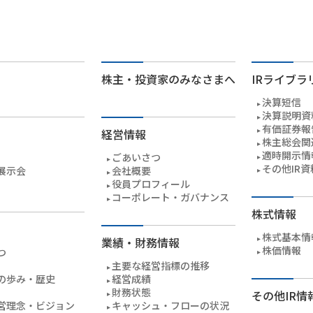
株主・投資家のみなさまへ
IRライブラ
決算短信
決算説明資
有価証券報
経営情報
株主総会関
適時開示情
ごあいさつ
その他IR資
展示会
会社概要
役員プロフィール
コーポレート・ガバナンス
株式情報
株式基本情
業績・財務情報
株価情報
つ
主要な経営指標の推移
の歩み・歴史
経営成績
財務状態
その他IR情
営理念・ビジョン
キャッシュ・フローの状況